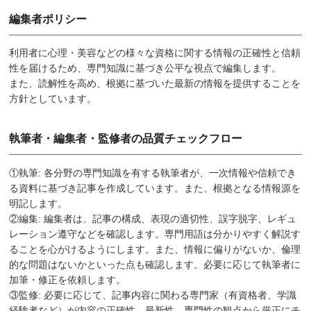
編集者ポリシー
利用者に心理・美容などの様々な資格に関する情報の正確性と信頼
性を届けるため、専門知識に基づき公平な視点で編集します。
また、読解性を高め、根拠に基づいた最新の情報を提供することを
方針としています。
執筆者・編集者・監修者の品質チェックフロー
①執筆: 各分野の専門知識を有する執筆者が、一次情報や信頼でき
る資料に基づき記事を作成しています。また、根拠となる情報源を
明記します。
②編集: 編集者は、記事の構成、表現の適切性、誤字脱字、レギュ
レーション遵守などを確認します。専門用語は分かりやすく解説す
ることを心がけるようにします。また、情報に偏りがないか、倫理
的な問題はないかといった点も確認します。必要に応じて執筆者に
加筆・修正を依頼します。
③監修: 必要に応じて、記事内容に関わる専門家（有資格者、学識
経験者など）が内容の正確性、最新性、専門性の観点から厳正にチ