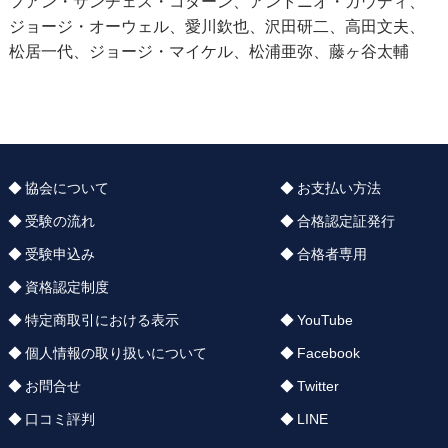
フアン・サンチェス・コターン、アントニオ・ガウディ、
ジョージ・オーウェル、愛川欽也、沢田研二、高田文夫、
松居一代、ジョージ・マイケル、松浦亜弥、藤ヶ谷太輔
協会について
お支払い方法
受験の流れ
合格認定証発行
受験申込み
合格者専用
資格認定制度
特定商取引における表示
YouTube
個人情報の取り扱いについて
Facebook
お問合せ
Twitter
口コミ評判
LINE