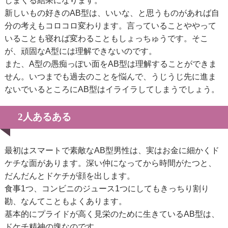
しまくる結果になります。
新しいもの好きのAB型は、いいな、と思うものがあれば自
分の考えもコロコロ変わります。言っていることややって
いることも寝れば変わることもしょっちゅうです。そこ
が、頑固なA型には理解できないのです。
また、A型の愚痴っぽい面をAB型は理解することができま
せん。いつまでも過去のことを悩んで、うじうじ先に進ま
ないでいるところにAB型はイライラしてしまうでしょう。
2人あるある
最初はスマートで素敵なAB型男性は、実はお金に細かくド
ケチな面があります。深い仲になってから時間がたつと、
だんだんとドケチが顔を出します。
食事1つ、コンビニのジュース1つにしてもきっちり割り
勘、なんてこともよくあります。
基本的にプライドが高く見栄のために生きているAB型は、
ドケチ精神の塊なのです。