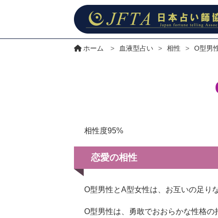
ホーム
>
血液型占い
>
相性
>
O型男
相性度95%
恋愛の相性
O型男性とA型女性は、お互いの足り
O型男性は、勇敢でおおらかな性格の