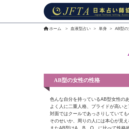
ホーム
>
血液型占い
>
単身
>
AB型
AB型の女性の性格
色んな自分を持っているAB型女性の
よく人に二重人格、プライドが高いと
対面ではクールであっさりしていても
そのせいか、周りの人には本心が見え
またAB型はA、B、O、に比べて性格