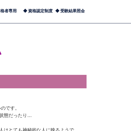
合格者専用
資格認定制度
受験結果照会
い
いのです。
状態だったり…
の人はとても神秘的な人に映るようで