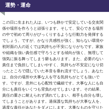
運勢・運命
この日に生まれた人は、いつも静かで安定している交友関
係や場所を作ろうと頑張ります。そして、安心できる場所
の中で初めて周りがびっくりするような行動力を発揮する
でしょう。ですが、かなり共感性が強く、知らない環境や
初対面の人の近くでは気持ちが不安になりがちです。家族
や組織を強い責任感で守ろうとする傾向が強く、無理して
強気に振る舞ってしまう癖もあります。また、必要のない
責任まで負担してしまいやすく、気持ちが不安定になり切
ったところで隠していた本音を垂れ流すでしょう。あなた
は、自分の場所や大事な人を守る気持ちがとても強いで
す。ですが、意外にも心配性で繊細です。大事な人にも自
分にも責任をいくつも背負わせてしまいます。その結果、
責任の重さに耐えられず潰れてしまい、相手も自分も壊し
てしまうことがあります。過保護な気持ちが大事な人を、
過度な責任があなたをダメにします。大事なものを守りた