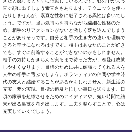
きだと感じるとすぐに行動している人です。心の中が真っ
直ぐ顔に出てしまう素直さもあります。テクニックを使っ
たりしませんが、素直な性格に魅了される異性は多いでし
ょう。ですが、強い気持ちを持ちながら繊細な性格のた
め、相手のリアクションがないと激しく落ち込んでしまう
ことがありそうです。自分と相手の生き方の違いを理解で
きると幸せになれるはずです。相手はあなたのことが好き
でも、すぐに前進することができないのかもしれません。
相手の気持ちがきちんと実るまで待った方が、恋愛は成就
しやすくなります。目標のために共に頑張ってくれる人を
人生の相手に選ぶでしょう。ボランティアの仲間や学生時
代の友人と結婚することがあるかもしれません。新生活の
充実、夢の実現、目標の追及と忙しい毎日を送ります。日
頃の家事を短縮させるためのアイディアや、短い時間で結
果が出る裏技を考え出します。工夫を凝らすことで、心は
充実していくでしょう。