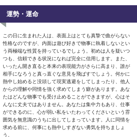
運勢・運命
この日に生まれた人は、表面上はとても真摯で曲がらない
性格なのですが、内面は遊び好きで物事に執着しないとい
う両極端な性質を持っているでしょう。初めは人を疑いつ
つも、信頼できる状況になれば完全に信用します。また、
いったん開き直ると本来の表現能力がさらに高まり、誰が
相手になろうと真っ直ぐな意見を飛ばすでしょう。何かに
熱中し始めると没頭して現実逃避をしてしまったり、他人
からの理解や同情を強く求めてしまう癖があります。あな
たはどんな物事でも受け止めることができますが、心はそ
んなに丈夫ではありません。あなたは集中力もあり、仕事
ができるのに、心が弱い私をいたわってくださいという雰
囲気を無意識のうちに出してしまっています。人に同情を
求める前に、何事にも熱中しすぎない勇気を持ちましょ
う。