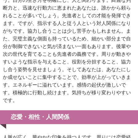
う。自分の生き方を明確にし、人と関わります。綺麗な判
断力と、迅速な行動力に恵まれたあなたは、誰かから頼ら
れることが多いでしょう。先進者としての才能を発揮でき
ます。ですが、指示する人と従う人という対人関係になり
がちです。協力し合うことは少し苦手かもしれません。ま
た、完璧主義な側面も持っているため、細かい部分まで自
分が制御できないと気が済まない一面もあります。後輩や
次の世代を育てることも先進者の義務です。周りが動きや
すいような指示を与えること、役割を分担すること、協力
し合う姿勢を見せましょう。そしてあなたは、あなたにし
か成せないことに集中することで、効率が上がっていきま
す。エネルギーに溢れています。感情の起伏が激しいで
す。積極的に行動し続けます。気持ちが移り変わりやすい
です。
恋愛・相性・人間関係
人脈が広く、華やかな印象を持つ人です。周りには恋愛経