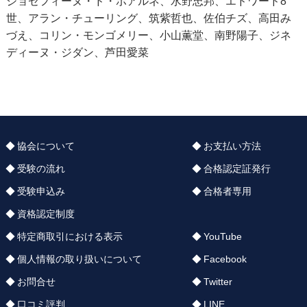
ジョゼフィーヌ・ド・ボアルネ、水野忠邦、エドワード8
世、アラン・チューリング、筑紫哲也、佐伯チズ、高田み
づえ、コリン・モンゴメリー、小山薫堂、南野陽子、ジネ
ディーヌ・ジダン、芦田愛菜
協会について
お支払い方法
受験の流れ
合格認定証発行
受験申込み
合格者専用
資格認定制度
特定商取引における表示
YouTube
個人情報の取り扱いについて
Facebook
お問合せ
Twitter
口コミ評判
LINE