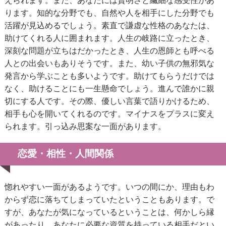
えられます。また、あなたには賢明さと繊細な感受性があ
ります。知的な分野でも、自然や人を相手にした分野でも
活躍が見込めるでしょう。素直で謙虚な性格のあなたは、
助けてくれる人に囲まれます。人生の岐路に立ったとき、
深刻な問題が立ちはだかったとき、人生の恩師とも呼べる
人との出会いもありそうです。また、幼い子供の無邪気な
発言から学ぶことも多いようです。助けてもらうだけでは
なく、助けることにも一生懸命でしょう。進んで誰かに親
切にする人です。その際、優しい言葉で語りかけるため、
相手も心を開いてくれるのです。マイナスをプラスに変え
られます。引っ込み思案な一面があります。
恋愛・相性・人間関係
惚れやすい一面があるようです。いつの間にか、理由もわ
からず恋に落ちてしまっていたということもあります。で
すが、あなたが気になっているということは、何かしら縁
があったり、あなたに必要な資質を持っている相手だとい