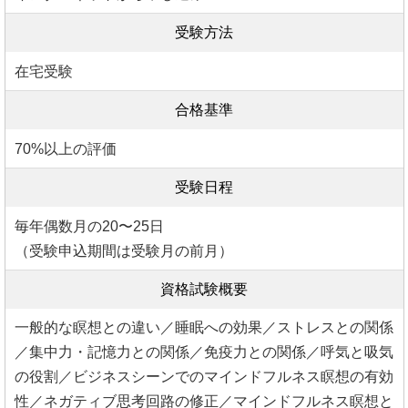
受験方法
在宅受験
合格基準
70%以上の評価
受験日程
毎年偶数月の20〜25日
（受験申込期間は受験月の前月）
資格試験概要
一般的な瞑想との違い／睡眠への効果／ストレスとの関係
／集中力・記憶力との関係／免疫力との関係／呼気と吸気
の役割／ビジネスシーンでのマインドフルネス瞑想の有効
性／ネガティブ思考回路の修正／マインドフルネス瞑想と