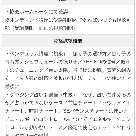
・協会ホームページにて確認
※オンデマンド講座は受講期間内であればいつでも視聴可
能（受講期限＝動画の視聴期間）
資格試験概要
・ペンデュラム講座（初級）：振り子の選び方／振り子の
持ち方／シュブリュールの振り子／YES NOの信号／振り
子のチューニング／青い太陽／当て物に挑戦／質問の組み
立て／先入観の対応／波動の消去法・チャートの使い方／
最後に
・ダウジング占い師講座（中級）：なぜ、占いで使えるの
か／占いができないケース／前世チャート／ソウルメイト
チャート／時計チャート／SEバランスチャートの使い方
／エネルギーのコントロールについて／エネルギーのコン
トロールが効かないケース／鑑定で使えるチャートの作り
方／ダウザーの保護