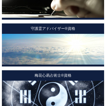
守護霊アドバイザー®資格
梅花心易占術士®資格