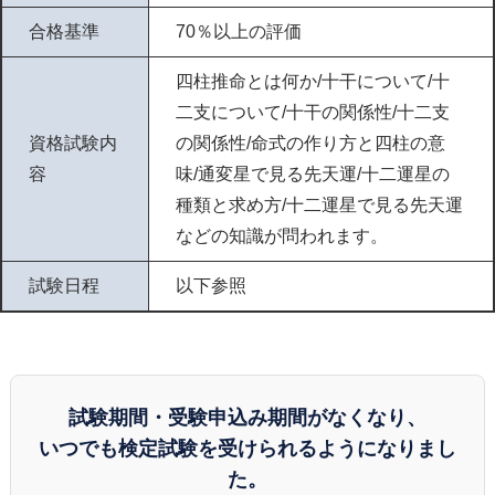
合格基準
70％以上の評価
四柱推命とは何か/十干について/十
二支について/十干の関係性/十二支
資格試験内
の関係性/命式の作り方と四柱の意
容
味/通変星で見る先天運/十二運星の
種類と求め方/十二運星で見る先天運
などの知識が問われます。
試験日程
以下参照
試験期間・受験申込み期間がなくなり、
いつでも検定試験を受けられるようになりまし
た。