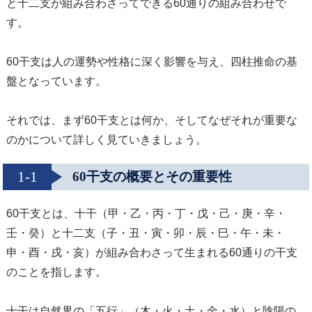
と十二支が組み合わさってできる60通りの組み合わせで
す。
60干支は人の運勢や性格に深く影響を与え、四柱推命の基
盤となっています。
それでは、まず60干支とは何か、そしてなぜそれが重要な
のかについて詳しく見ていきましょう。
1-1
60干支の概要とその重要性
60干支とは、十干（甲・乙・丙・丁・戊・己・庚・辛・
壬・癸）と十二支（子・丑・寅・卯・辰・巳・午・未・
申・酉・戌・亥）が組み合わさって生まれる60通りの干支
のことを指します。
十干は自然界の「五行」（木・火・土・金・水）と陰陽の