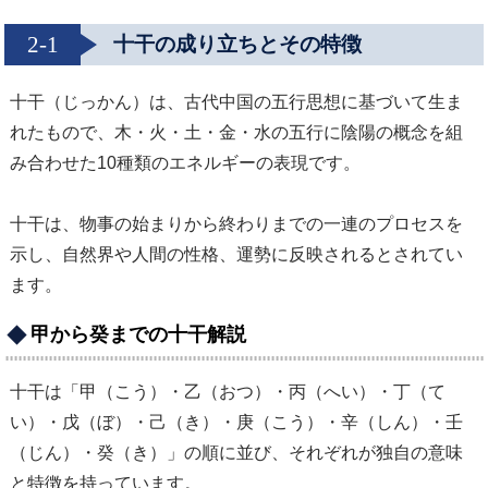
2-1
十干の成り立ちとその特徴
十干（じっかん）は、古代中国の五行思想に基づいて生ま
れたもので、木・火・土・金・水の五行に陰陽の概念を組
み合わせた10種類のエネルギーの表現です。
十干は、物事の始まりから終わりまでの一連のプロセスを
示し、自然界や人間の性格、運勢に反映されるとされてい
ます。
甲から癸までの十干解説
十干は「甲（こう）・乙（おつ）・丙（へい）・丁（て
い）・戊（ぼ）・己（き）・庚（こう）・辛（しん）・壬
（じん）・癸（き）」の順に並び、それぞれが独自の意味
と特徴を持っています。