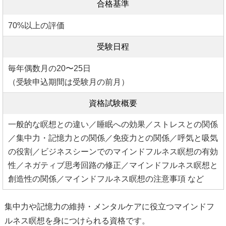
合格基準
70%以上の評価
受験日程
毎年偶数月の20〜25日
（受験申込期間は受験月の前月）
資格試験概要
一般的な瞑想との違い／睡眠への効果／ストレスとの関係
／集中力・記憶力との関係／免疫力との関係／呼気と吸気
の役割／ビジネスシーンでのマインドフルネス瞑想の有効
性／ネガティブ思考回路の修正／マインドフルネス瞑想と
創造性の関係／マインドフルネス瞑想の注意事項 など
集中力や記憶力の維持・メンタルケアに役立つマインドフ
ルネス瞑想を身につけられる資格です。