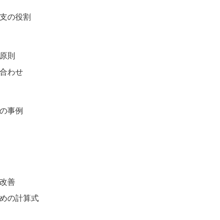
二支の役割
本原則
み合わせ
性の事例
の改善
ための計算式