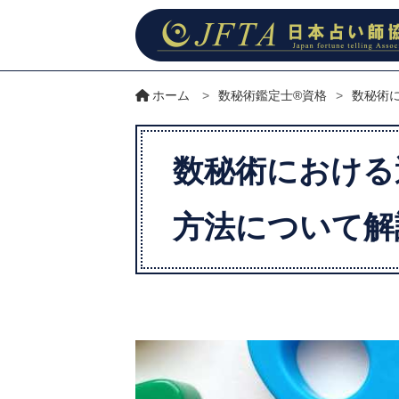
ホーム
>
数秘術鑑定士®資格
>
数秘術
数秘術における
方法について解