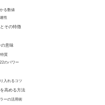
わかる数値
関連性
ーとその特徴
ーの意味
の特質
数22のパワー
取り入れるコツ
気を高める方法
カラーの活用術