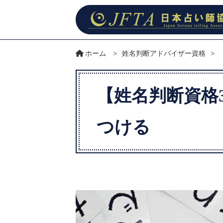
ホーム
>
姓名判断アドバイザー資格
>
【姓名判断資格
つける